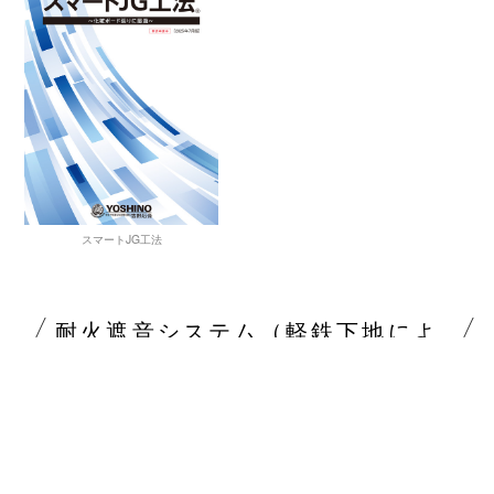
スマートJG工法
耐火遮音システム（軽鉄下地によ
る耐火・遮音間仕切壁）