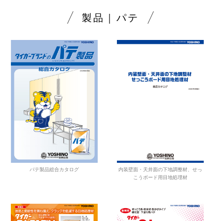
製品｜パテ
内装壁面・天井面の下地調整材、せっ
パテ製品総合カタログ
こうボード用目地処理材