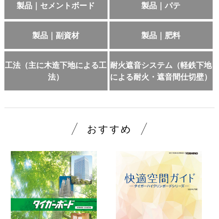
製品｜セメントボード
製品｜パテ
製品｜副資材
製品｜肥料
工法（主に木造下地による工
耐火遮音システム（軽鉄下地
法）
による耐火・遮音間仕切壁）
おすすめ